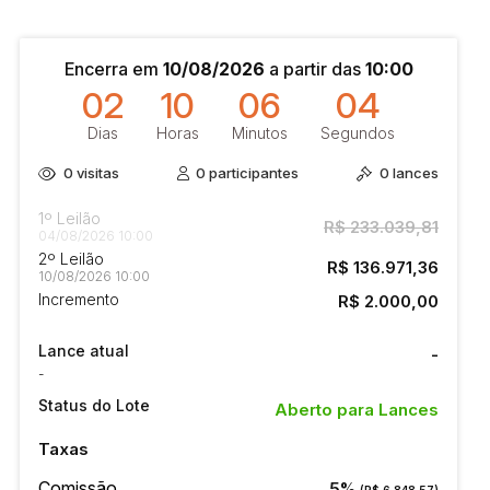
Encerra em
10/08/2026
a partir das
10:00
02
10
06
04
Dias
Horas
Minutos
Segundos
0
visitas
0
participantes
0
lances
1º Leilão
R$ 233.039,81
04/08/2026 10:00
2º Leilão
R$ 136.971,36
10/08/2026 10:00
Incremento
R$ 2.000,00
Lance atual
-
-
Status do Lote
Aberto para Lances
Taxas
Comissão
5%
(R$ 6.848,57)