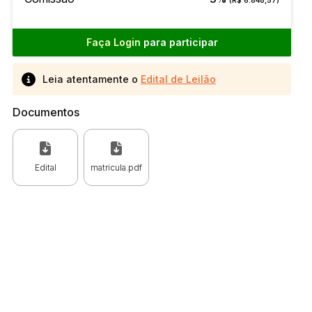
Faça Login
para participar
Leia atentamente o
Edital de Leilão
Documentos
Edital
matricula.pdf
 CPC)
Consulte a Lei aqui
Valor
R$ 1,00