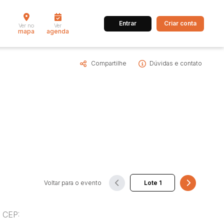
Entrar
Criar conta
Ver no
Ver
mapa
agenda
Compartilhe
Dúvidas e contato
dos
Cidade
 de valor
até
R$
Pesquisar
Voltar para o evento
 CEP: