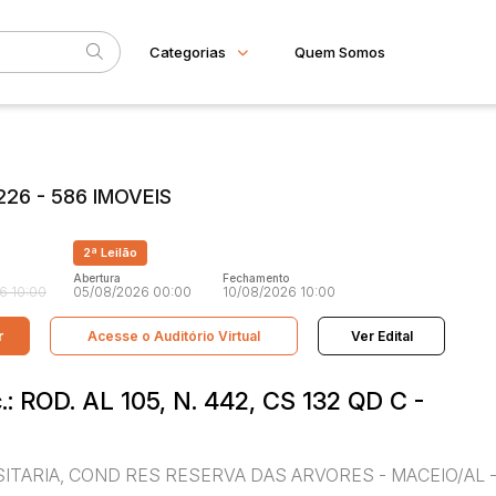
Categorias
Quem Somos
Imóveis
Home
Subcategoria
Esta
Apartamento
Eventos
Casa
26 - 586 IMOVEIS
Comercial
Fale Conosco
Gleba
Faixa
Imovel rural
2ª Leilão
Sala
Judiciais
Extrajudiciais
R$
Terreno
Abertura
Fechamento
6 10:00
05/08/2026 00:00
10/08/2026 10:00
r
Acesse o Auditório Virtual
Ver Edital
c.: ROD. AL 105, N. 442, CS 132 QD C -
ERSITARIA, COND RES RESERVA DAS ARVORES - MACEIO/AL -