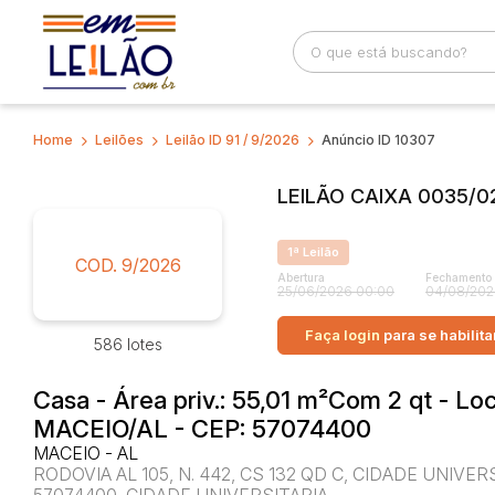
Home
Leilões
Leilão ID 91 / 9/2026
Anúncio ID 10307
Busca por palavra-chave
Categoria
LEILÃO CAIXA 0035/02
Bairro
Comitente
1ª Leilão
COD. 9/2026
Abertura
Fechamento
25/06/2026 00:00
04/08/202
Faça login
para se habilita
586 lotes
Casa - Área priv.: 55,01 m²Com 2 qt - Lo
MACEIO/AL - CEP: 57074400
MACEIO - AL
RODOVIA AL 105, N. 442, CS 132 QD C, CIDADE UNIV
57074400, CIDADE UNIVERSITARIA