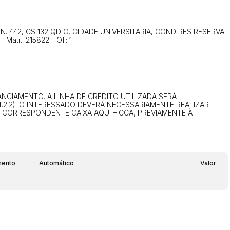
14/04/2025 18:43:11
TIAGOFELIPE
14/04/2025 18:43:11
TIAGOFELIPE
105, N. 442, CS 132 QD C, CIDADE UNIVERSITARIA, COND RES RESERVA
atr.: 215822 - Of.: 1
CIAMENTO, A LINHA DE CRÉDITO UTILIZADA SERÁ
.2.2). O INTERESSADO DEVERÁ NECESSARIAMENTE REALIZAR
U CORRESPONDENTE CAIXA AQUI – CCA, PREVIAMENTE À
mento
Automático
Valor