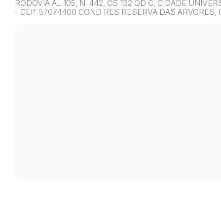
RODOVIA AL 105, N. 442, CS 132 QD C, CIDADE UNIV
- CEP: 57074400 COND RES RESERVA DAS ARVORES, C