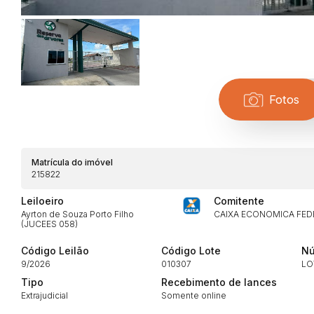
Fotos
Habilite-se para efetu
Matrícula do imóvel
215822
Leiloeiro
Comitente
Ayrton de Souza Porto Filho
CAIXA ECONOMICA FED
(JUCEES 058)
Código Leilão
Código Lote
Nú
9/2026
010307
LO
Envie sua Proposta
Tipo
Recebimento de lances
Extrajudicial
Somente online