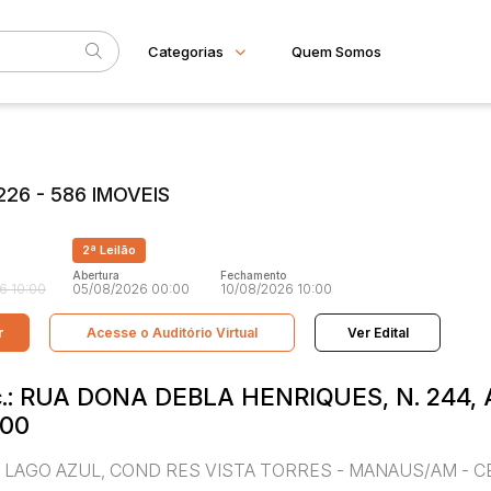
Categorias
Quem Somos
Imóveis
Home
Subcategoria
Esta
Apartamento
Eventos
Casa
26 - 586 IMOVEIS
Comercial
Fale Conosco
Gleba
Faixa
Imovel rural
2ª Leilão
Sala
Judiciais
Extrajudiciais
R$
Terreno
Abertura
Fechamento
6 10:00
05/08/2026 00:00
10/08/2026 10:00
r
Acesse o Auditório Virtual
Ver Edital
 Loc.: RUA DONA DEBLA HENRIQUES, N. 244, 
100
07, LAGO AZUL, COND RES VISTA TORRES - MANAUS/AM - C