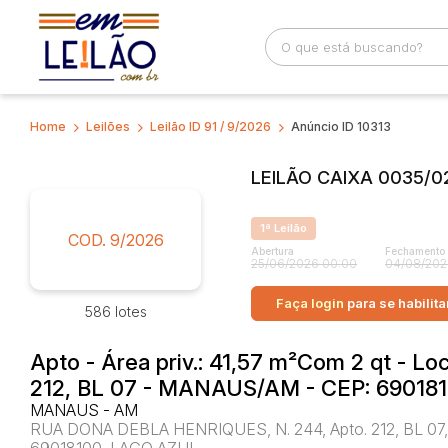
Home
Leilões
Leilão ID 91 / 9/2026
Anúncio ID 10313
Busca por palavra-chave
Categoria
LEILÃO CAIXA 0035/02
Bairro
Comitente
1ª Leilão
COD. 9/2026
Abertura
Fechamento
25/06/2026 00:00
04/08/202
Faça login
para se habilita
586 lotes
Apto - Área priv.: 41,57 m²Com 2 qt -
212, BL 07 - MANAUS/AM - CEP: 69018
MANAUS - AM
RUA DONA DEBLA HENRIQUES, N. 244, Apto. 212, BL 
69018100, LAGO AZUL