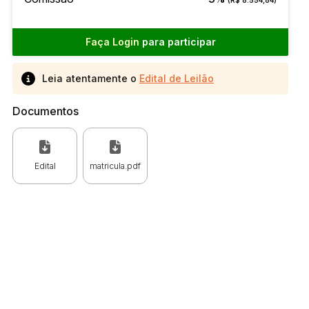
Faça Login
para participar
Leia atentamente o
Edital de Leilão
Documentos
Edital
matricula.pdf
 CPC)
Consulte a Lei aqui
Valor
R$ 1,00