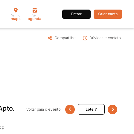
Entrar
Criar conta
Ver no
Ver
mapa
agenda
Compartilhe
Dúvidas e contato
dos
Cidade
 de valor
até
R$
Pesquisar
Apto.
Voltar para o evento
EP: