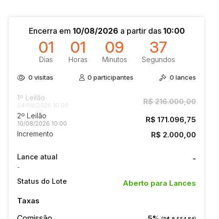
Encerra em
10/08/2026
a partir das
10:00
01
01
09
36
Dias
Horas
Minutos
Segundos
0
visitas
0
participantes
0
lances
1º Leilão
R$ 216.000,00
04/08/2026 10:00
2º Leilão
R$ 171.096,75
10/08/2026 10:00
Incremento
R$ 2.000,00
Lance atual
-
-
Status do Lote
Aberto para Lances
Taxas
Comissão
5%
(R$ 8.554,84)