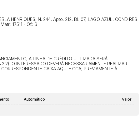
14/04/2025 18:43:11
TIAGOFELIPE
14/04/2025 18:43:11
TIAGOFELIPE
A DEBLA HENRIQUES, N. 244, Apto. 212, BL 07, LAGO AZUL, COND RES
r.: 17511 - Of.: 6
CIAMENTO, A LINHA DE CRÉDITO UTILIZADA SERÁ
.2.2). O INTERESSADO DEVERÁ NECESSARIAMENTE REALIZAR
U CORRESPONDENTE CAIXA AQUI – CCA, PREVIAMENTE À
mento
Automático
Valor