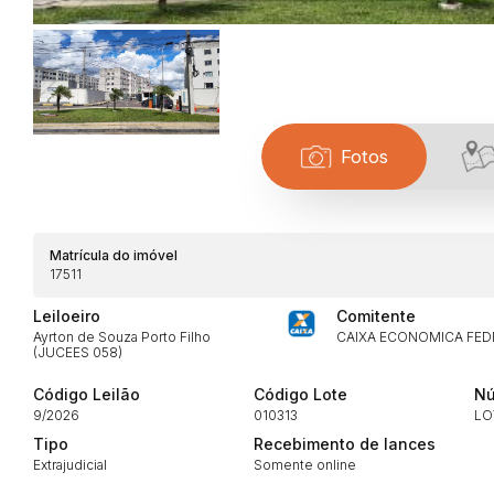
Fotos
Habilite-se para efetu
Matrícula do imóvel
17511
Leiloeiro
Comitente
Ayrton de Souza Porto Filho
CAIXA ECONOMICA FED
(JUCEES 058)
Código Leilão
Código Lote
Nú
9/2026
010313
LO
Envie sua Proposta
Tipo
Recebimento de lances
Extrajudicial
Somente online