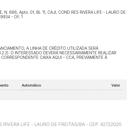
14/04/2025 18:43:11
TIAGOFELIPE
ITE, N. 686, Apto. 01, BL 11, CAJI, COND RES RIVERA LIFE - LAURO DE
14/04/2025 18:43:11
TIAGOFELIPE
934 - Of.: 1
CIAMENTO, A LINHA DE CRÉDITO UTILIZADA SERÁ
.2.2). O INTERESSADO DEVERÁ NECESSARIAMENTE REALIZAR
U CORRESPONDENTE CAIXA AQUI – CCA, PREVIAMENTE À
mento
Automático
Valor
RES RIVERA LIFE - LAURO DE FREITAS/BA - CEP: 42722020