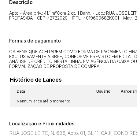
Descrição
Apto - Área priv.: 41,1 m²Com 2 qt, 1 Banh. - Loc.: RUA JOSE LE
FREITAS/BA - CEP: 42722020 - IPTU: 4019600682K001 - Matr.: 29
Formas de pagamento
OS BENS QUE ACEITAREM COMO FORMA DE PAGAMENTO FINAN
EXCLUSIVAMENTE A SBPE, CONFORME PREVISTO EM EDITAL (4
ANÁLISE DE CRÉDITO NESTA LINHA, EM AGÊNCIA DA CAIXA O
FORMALIZAÇÃO DE PROPOSTA DE COMPRA.
Histórico de Lances
Data
Usuário
Parcela
Nenhum lance até o momento
Localização e Proximidades
RUA JOSE LEITE, N. 686, Apto. 01, BL 11, CAJI, COND 