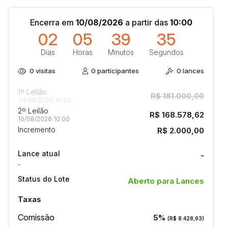
Encerra em
10/08/2026
a partir das
10:00
02
05
39
35
Dias
Horas
Minutos
Segundos
0
visitas
0
participantes
0
lances
1º Leilão
R$ 181.000,00
04/08/2026 10:00
2º Leilão
R$ 168.578,62
10/08/2026 10:00
Incremento
R$ 2.000,00
Lance atual
-
-
Status do Lote
Aberto para Lances
Taxas
Comissão
5%
(R$ 8.428,93)