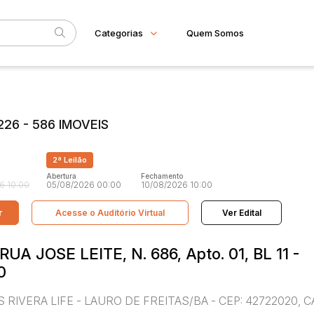
Categorias
Quem Somos
Imóveis
Home
Subcategoria
Esta
Apartamento
Eventos
Casa
26 - 586 IMOVEIS
Comercial
Fale Conosco
Gleba
Faixa
Imovel rural
2ª Leilão
Sala
Judiciais
Extrajudiciais
R$
Terreno
Abertura
Fechamento
6 10:00
05/08/2026 00:00
10/08/2026 10:00
r
Acesse o Auditório Virtual
Ver Edital
: RUA JOSE LEITE, N. 686, Apto. 01, BL 11 -
0
RES RIVERA LIFE - LAURO DE FREITAS/BA - CEP: 42722020, C