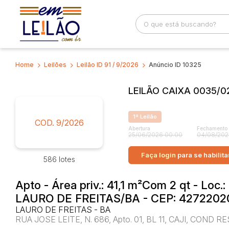
Home
Leilões
Leilão ID 91 / 9/2026
Anúncio ID 10325
Busca por palavra-chave
Categoria
LEILÃO CAIXA 0035/02
Bairro
Comitente
1ª Leilão
COD. 9/2026
Abertura
Fechamento
25/06/2026 00:00
04/08/202
Faça login
para se habilita
586 lotes
Apto - Área priv.: 41,1 m²Com 2 qt - Loc.
LAURO DE FREITAS/BA - CEP: 4272202
LAURO DE FREITAS - BA
RUA JOSE LEITE, N. 686, Apto. 01, BL 11, CAJI, COND 