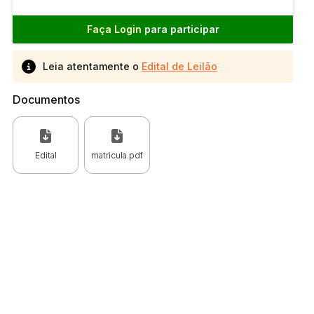
Faça Login
para participar
Leia atentamente o
Edital de Leilão
Documentos
Edital
matricula.pdf
 CPC)
Consulte a Lei aqui
Valor
R$ 1,00