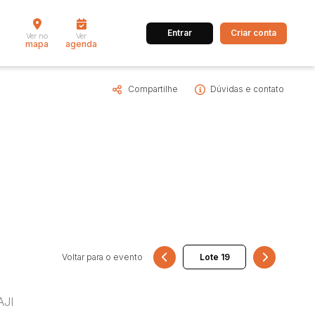
Entrar
Criar conta
Ver no
Ver
mapa
agenda
Compartilhe
Dúvidas e contato
dos
Cidade
 de valor
até
R$
Pesquisar
Voltar para o evento
AJI