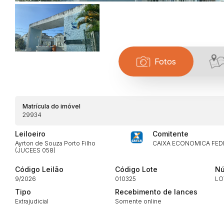
Fotos
Habilite-se para efetu
Matrícula do imóvel
29934
Leiloeiro
Comitente
Ayrton de Souza Porto Filho
CAIXA ECONOMICA FED
(JUCEES 058)
Código Leilão
Código Lote
Nú
9/2026
010325
LO
Envie sua Proposta
Tipo
Recebimento de lances
Extrajudicial
Somente online