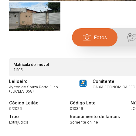
Fotos
Habilite-se para efetu
Matrícula do imóvel
11195
Leiloeiro
Comitente
Ayrton de Souza Porto Filho
CAIXA ECONOMICA FED
(JUCEES 058)
Código Leilão
Código Lote
Nú
9/2026
010349
LO
Envie sua Proposta
Tipo
Recebimento de lances
Extrajudicial
Somente online