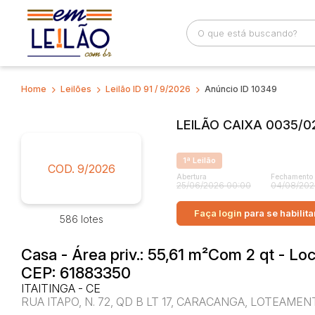
Home
Leilões
Leilão ID 91 / 9/2026
Anúncio ID 10349
Busca por palavra-chave
Categoria
LEILÃO CAIXA 0035/02
Bairro
Comitente
1ª Leilão
COD. 9/2026
Abertura
Fechamento
25/06/2026 00:00
04/08/202
Faça login
para se habilita
586 lotes
Casa - Área priv.: 55,61 m²Com 2 qt - Lo
CEP: 61883350
ITAITINGA - CE
RUA ITAPO, N. 72, QD B LT 17, CARACANGA, LOTEAMEN