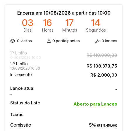
Encerra em
10/08/2026
a partir das
10:00
03
16
17
13
Dias
Horas
Minutos
Segundos
0
visitas
0
participantes
0
lances
1º Leilão
R$ 110.000,00
04/08/2026 10:00
2º Leilão
R$ 108.373,75
10/08/2026 10:00
Incremento
R$ 2.000,00
Lance atual
-
-
Status do Lote
Aberto para Lances
Taxas
Comissão
5%
(R$ 5.418,69)