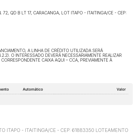
14/04/2025 18:43:11
TIAGOFELIPE
, N. 72, QD B LT 17, CARACANGA, LOT ITAPO - ITAITINGA/CE - CEP:
14/04/2025 18:43:11
TIAGOFELIPE
CIAMENTO, A LINHA DE CRÉDITO UTILIZADA SERÁ
.2.2). O INTERESSADO DEVERÁ NECESSARIAMENTE REALIZAR
U CORRESPONDENTE CAIXA AQUI – CCA, PREVIAMENTE À
mento
Automático
Valor
NTO ITAPO - ITAITINGA/CE - CEP: 61883350 LOTEAMENTO