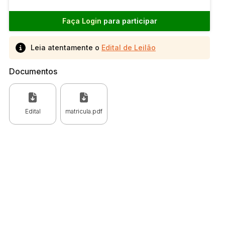
Faça Login
para participar
Leia atentamente o
Edital de Leilão
Documentos
Edital
matricula.pdf
 CPC)
Consulte a Lei aqui
Valor
R$ 1,00