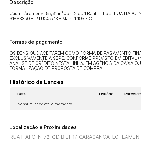
Descrição
Casa - Área priv.: 55,61 m²Com 2 qt, 1 Banh. - Loc.: RUA ITAPO
61883350 - IPTU: 41573 - Matr.: 11195 - Of.: 1
Formas de pagamento
OS BENS QUE ACEITAREM COMO FORMA DE PAGAMENTO FINAN
EXCLUSIVAMENTE A SBPE, CONFORME PREVISTO EM EDITAL (4
ANÁLISE DE CRÉDITO NESTA LINHA, EM AGÊNCIA DA CAIXA O
FORMALIZAÇÃO DE PROPOSTA DE COMPRA.
Histórico de Lances
Data
Usuário
Parcela
Nenhum lance até o momento
Localização e Proximidades
RUA ITAPO, N. 72, QD B LT 17, CARACANGA, LOTEAME