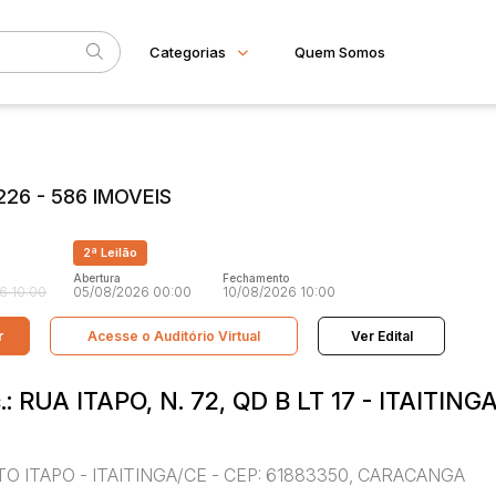
Categorias
Quem Somos
Imóveis
Home
Subcategoria
Esta
Apartamento
Eventos
Casa
26 - 586 IMOVEIS
Comercial
Fale Conosco
Gleba
Faixa
Imovel rural
2ª Leilão
Sala
Judiciais
Extrajudiciais
R$
Terreno
Abertura
Fechamento
6 10:00
05/08/2026 00:00
10/08/2026 10:00
r
Acesse o Auditório Virtual
Ver Edital
c.: RUA ITAPO, N. 72, QD B LT 17 - ITAITING
TO ITAPO - ITAITINGA/CE - CEP: 61883350, CARACANGA