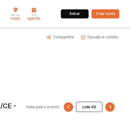
Entrar
Criar conta
Ver no
Ver
mapa
agenda
Compartilhe
Dúvidas e contato
dos
Cidade
 de valor
até
R$
Pesquisar
A/CE -
Voltar para o evento