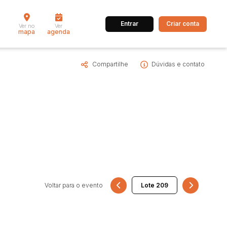
Entrar
Criar conta
Ver no
Ver
mapa
agenda
Compartilhe
Dúvidas e contato
dos
Cidade
 de valor
até
R$
Pesquisar
Voltar para o evento