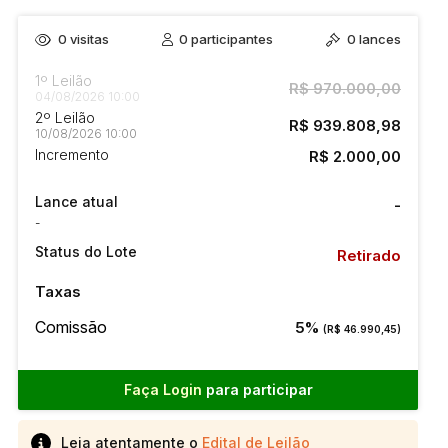
0
visitas
0
participantes
0
lances
1º Leilão
R$ 970.000,00
04/08/2026 10:00
2º Leilão
R$ 939.808,98
10/08/2026 10:00
Incremento
R$ 2.000,00
Lance atual
-
-
Status do Lote
Retirado
Taxas
Comissão
5%
(R$ 46.990,45)
Faça Login
para participar
Leia atentamente o
Edital de Leilão