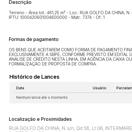
Descrição
Terreno - Área tot.: 461,25 m² - Loc.: RUA GOLFO DA CHINA, N
IPTU: 1000420601004600000 - Matr.: 7374 - Of.: 1
Formas de pagamento
OS BENS QUE ACEITAREM COMO FORMA DE PAGAMENTO FINAN
EXCLUSIVAMENTE A SBPE, CONFORME PREVISTO EM EDITAL (4
ANÁLISE DE CRÉDITO NESTA LINHA, EM AGÊNCIA DA CAIXA O
FORMALIZAÇÃO DE PROPOSTA DE COMPRA.
Histórico de Lances
Data
Usuário
Parcela
Nenhum lance até o momento
Localização e Proximidades
RUA GOLFO DA CHINA, N. s/n, Qd 58, Lt 06, INTERMAR