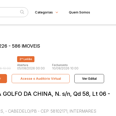
Categorias
Quem Somos
Imóveis
Home
Subcategoria
Esta
Apartamento
Eventos
Casa
26 - 586 IMOVEIS
Comercial
Fale Conosco
Gleba
Faixa
Imovel rural
2ª Leilão
Sala
Judiciais
Extrajudiciais
R$
Terreno
Abertura
Fechamento
6 10:00
05/08/2026 00:00
10/08/2026 10:00
r
Acesse o Auditório Virtual
Ver Edital
UA GOLFO DA CHINA, N. s/n, Qd 58, Lt 06 -
ES, - CABEDELO/PB - CEP: 58102171, INTERMARES