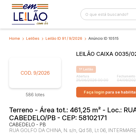
Home
Leilões
Leilão ID 91 / 9/2026
Anúncio ID 10515
Busca por palavra-chave
Categoria
LEILÃO CAIXA 0035/02
Bairro
Comitente
1ª Leilão
COD. 9/2026
Abertura
Fechamento
25/06/2026 00:00
04/08/202
Faça login
para se habilita
586 lotes
Terreno - Área tot.: 461,25 m² - Loc.: R
CABEDELO/PB - CEP: 58102171
CABEDELO - PB
RUA GOLFO DA CHINA, N. s/n, Qd 58, Lt 06, INTERMAR