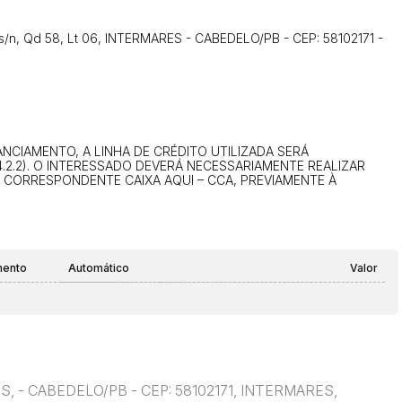
14/04/2025 18:43:11
TIAGOFELIPE
. s/n, Qd 58, Lt 06, INTERMARES - CABEDELO/PB - CEP: 58102171 -
14/04/2025 18:43:11
TIAGOFELIPE
CIAMENTO, A LINHA DE CRÉDITO UTILIZADA SERÁ
.2.2). O INTERESSADO DEVERÁ NECESSARIAMENTE REALIZAR
U CORRESPONDENTE CAIXA AQUI – CCA, PREVIAMENTE À
mento
Automático
Valor
ES, - CABEDELO/PB - CEP: 58102171, INTERMARES,