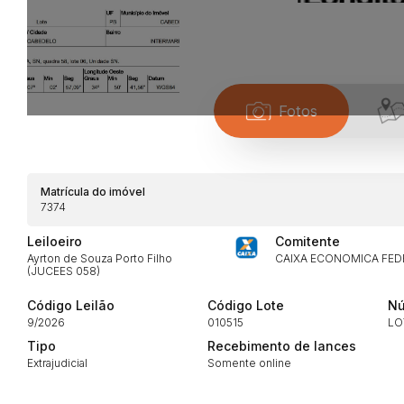
Fotos
Habilite-se para efetu
Matrícula do imóvel
7374
Leiloeiro
Comitente
Ayrton de Souza Porto Filho
CAIXA ECONOMICA FED
(JUCEES 058)
Código Leilão
Código Lote
Nú
9/2026
010515
LO
Envie sua Proposta
Tipo
Recebimento de lances
Extrajudicial
Somente online