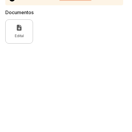
Documentos
Edital
 CPC)
Consulte a Lei aqui
Valor
R$ 1,00