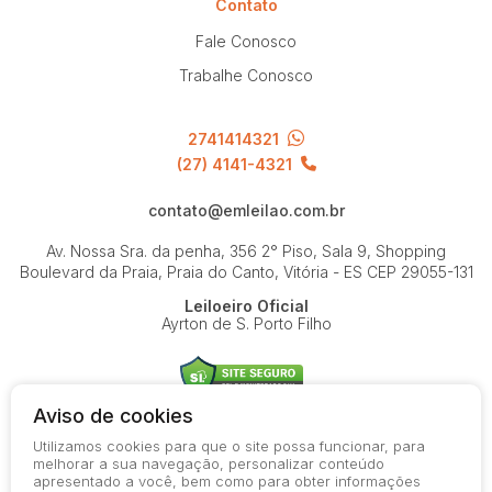
Contato
Fale Conosco
Trabalhe Conosco
2741414321
(27) 4141-4321
contato@emleilao.com.br
Av. Nossa Sra. da penha, 356 2° Piso, Sala 9, Shopping
Boulevard da Praia, Praia do Canto, Vitória - ES
CEP 29055-131
Leiloeiro Oficial
Ayrton de S. Porto Filho
Aviso de cookies
Utilizamos cookies para que o site possa funcionar, para
© 2026-present - Todos os direitos reservados
melhorar a sua navegação, personalizar conteúdo
apresentado a você, bem como para obter informações
Política de Privacidade