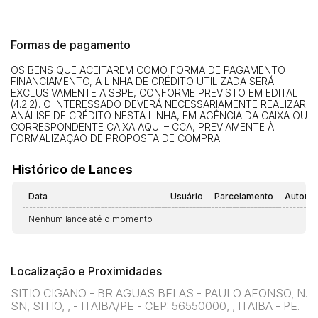
Formas de pagamento
OS BENS QUE ACEITAREM COMO FORMA DE PAGAMENTO
FINANCIAMENTO, A LINHA DE CRÉDITO UTILIZADA SERÁ
EXCLUSIVAMENTE A SBPE, CONFORME PREVISTO EM EDITAL
(4.2.2). O INTERESSADO DEVERÁ NECESSARIAMENTE REALIZAR
ANÁLISE DE CRÉDITO NESTA LINHA, EM AGÊNCIA DA CAIXA OU
CORRESPONDENTE CAIXA AQUI – CCA, PREVIAMENTE À
FORMALIZAÇÃO DE PROPOSTA DE COMPRA.
Histórico de Lances
Data
Usuário
Parcelamento
Automá
Nenhum lance até o momento
Localização e Proximidades
SITIO CIGANO - BR AGUAS BELAS - PAULO AFONSO, N.
SN, SITIO, , - ITAIBA/PE - CEP: 56550000, , ITAIBA - PE.