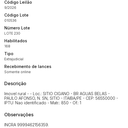
Habilite-se para efetuar lances ou
Código Leilão
Histórico de Propostas
propostas
9/2026
Envie sua Proposta
Código Lote
(Art. 895, CPC)
Data
Usuário
Valor
010536
14/04/2025 18:43:11
TIAGOFELIPE
R$ 1,00
Número Lote
Clique aqui para fazer login
LOTE 230
14/04/2025 18:43:11
TIAGOFELIPE
R$ 1,00
Habilitados
14/04/2025 18:43:11
TIAGOFELIPE
R$ 1,00
168
Tipo
Extrajudicial
Recebimento de lances
Somente online
Descrição
Imovel rural - - Loc.: SITIO CIGANO - BR AGUAS BELAS -
PAULO AFONSO, N. SN, SITIO - ITAIBA/PE - CEP: 56550000 -
IPTU: Nao identificado - Matr.: 850 - Of.: 1
Observações
INCRA 9999462156359.