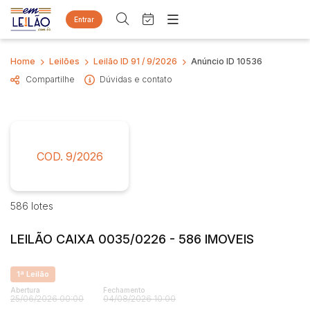
Entrar
Criar conta
Entrar
Home
Leilões
Leilão ID 91 / 9/2026
Anúncio ID 10536
Site
Compartilhe
Dúvidas e contato
Home
Busca por palavra-chave
Agenda
Quem Somos
Quem Somos
Eventos
Categoria
Subcategoria
Contato
Fale Conosco
COD. 9/2026
Busca por categoria
Estados
Cidade
Imóveis
Apartamento
586 lotes
Casa
Bairro
Comitente
LEILÃO CAIXA 0035/0226 - 586 IMOVEIS
Comercial
Gleba
Judiciais
Extrajudiciais
1ª Leilão
Imovel rural
Faixa de valor
Abertura
Fechamento
25/06/2026 00:00
04/08/2026 10:00
Sala
R$
R$
até