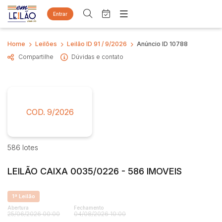
Entrar
Criar conta
Entrar
Home
Leilões
Leilão ID 91 / 9/2026
Anúncio ID 10788
Site
Compartilhe
Dúvidas e contato
Home
Busca por palavra-chave
Agenda
Quem Somos
Quem Somos
Eventos
Categoria
Subcategoria
Contato
Fale Conosco
COD. 9/2026
Busca por categoria
Estados
Cidade
Imóveis
Apartamento
586 lotes
Casa
Bairro
Comitente
LEILÃO CAIXA 0035/0226 - 586 IMOVEIS
Comercial
Gleba
Judiciais
Extrajudiciais
1ª Leilão
Imovel rural
Faixa de valor
Abertura
Fechamento
25/06/2026 00:00
04/08/2026 10:00
Sala
R$
R$
até