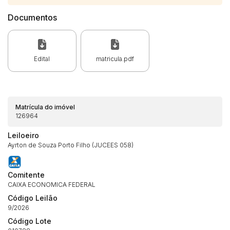
Documentos
Edital
matricula.pdf
Matrícula do imóvel
126964
Leiloeiro
Ayrton de Souza Porto Filho (JUCEES 058)
Comitente
CAIXA ECONOMICA FEDERAL
Habilite-se para efetuar lances ou
Código Leilão
Histórico de Propostas
propostas
9/2026
Envie sua Proposta
Código Lote
(Art. 895, CPC)
Data
Usuário
Valor