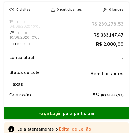
0
visitas
0
participantes
0
lances
1º Leilão
R$ 239.278,53
04/08/2026 10:00
2º Leilão
R$ 333.147,47
10/08/2026 10:00
Incremento
R$ 2.000,00
Lance atual
-
-
Status do Lote
Sem Licitantes
Taxas
Comissão
5%
(R$ 16.657,37)
Faça Login
para participar
Leia atentamente o
Edital de Leilão