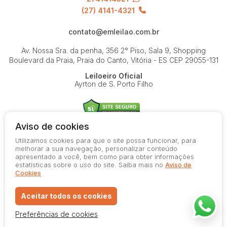
(27) 4141-4321
contato@emleilao.com.br
Av. Nossa Sra. da penha, 356 2° Piso, Sala 9, Shopping
Boulevard da Praia, Praia do Canto, Vitória - ES
CEP 29055-131
Leiloeiro Oficial
Ayrton de S. Porto Filho
Aviso de cookies
Utilizamos cookies para que o site possa funcionar, para
© 2026-present - Todos os direitos reservados
melhorar a sua navegação, personalizar conteúdo
apresentado a você, bem como para obter informações
Política de Privacidade
estatísticas sobre o uso do site. Saiba mais no
Aviso de
Aviso de Cookies
Cookies
Termos de Uso
Aceitar todos os cookies
Preferências de cookies