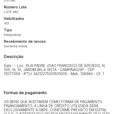
010788
14/04/2025 18:43:11
TIAGOFELIPE
R$ 1,00
Número Lote
LOTE 482
Clique aqui para fazer login
14/04/2025 18:43:11
TIAGOFELIPE
R$ 1,00
Habilitados
14/04/2025 18:43:11
TIAGOFELIPE
R$ 1,00
163
Tipo
Extrajudicial
Recebimento de lances
Somente online
Descrição
Sala - - Loc.: RUA PADRE JOAO FRANCISCO DE AZEVEDO, N.
205, SL 10, JARDIM BELA VISTA - CAMPINAS/SP - CEP:
13077059 - IPTU: 34212275001501000 - Matr.: 126964 - Of.: 1
Formas de pagamento
OS BENS QUE ACEITAREM COMO FORMA DE PAGAMENTO
FINANCIAMENTO, A LINHA DE CRÉDITO UTILIZADA SERÁ
EXCLUSIVAMENTE A SBPE, CONFORME PREVISTO EM EDITAL
(4.2.2). O INTERESSADO DEVERÁ NECESSARIAMENTE REALIZAR