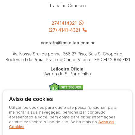
Trabalhe Conosco
2741414321
(27) 4141-4321
contato@emleilao.com.br
Av. Nossa Sra. da penha, 356 2° Piso, Sala 9, Shopping
Boulevard da Praia, Praia do Canto, Vitória - ES
CEP 29055-131
Leiloeiro Oficial
Ayrton de S. Porto Filho
Aviso de cookies
Utilizamos cookies para que o site possa funcionar, para
© 2026-present - Todos os direitos reservados
melhorar a sua navegação, personalizar conteúdo
apresentado a você, bem como para obter informações
Política de Privacidade
estatísticas sobre o uso do site. Saiba mais no
Aviso de
Aviso de Cookies
Cookies
Termos de Uso